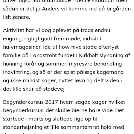
bliver også lidt utålmodige i denne situation, men
sådan er det jo Anders vil komme ind på bi gården
lidt senere,
Aktivitet har vi dog oplevet på trods endnu
engang, rigtigt godt fremmøde, indkøbt
halvmagasiner, ide til flow hive stade efterlyst
familie på Langstroht fundet i Kirkholt slyngning af
honning forår og sommer, myresyre behandling
indvintring, og så er der spist pålægs kagemand
og ikke mindst kager, byttet løvn og delt viden i
det lille skur på stadevej.
Begynderkursus 2017 hvem sagde kager hvilket
begynderkursus, det skulle bierne bare vide. Det
startede i marts og sluttede lige op til
standerhejsning et lille sammentømret hold med