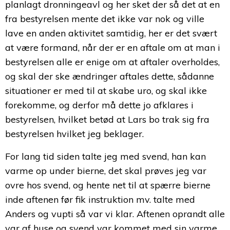
planlagt dronningeavl og her sket der så det at en
fra bestyrelsen mente det ikke var nok og ville
lave en anden aktivitet samtidig, her er det svært
at være formand, når der er en aftale om at man i
bestyrelsen alle er enige om at aftaler overholdes,
og skal der ske ændringer aftales dette, sådanne
situationer er med til at skabe uro, og skal ikke
forekomme, og derfor må dette jo afklares i
bestyrelsen, hvilket betød at Lars bo trak sig fra
bestyrelsen hvilket jeg beklager.
For lang tid siden talte jeg med svend, han kan
varme op under bierne, det skal prøves jeg var
ovre hos svend, og hente net til at spærre bierne
inde aftenen før fik instruktion mv. talte med
Anders og vupti så var vi klar. Aftenen oprandt alle
var af huse og svend var kommet med sin varme