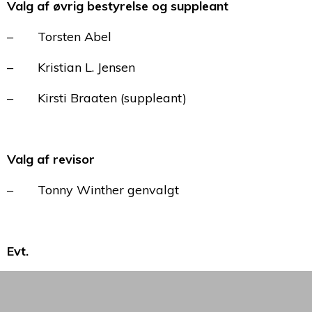
Valg af øvrig bestyrelse og suppleant
– Torsten Abel
– Kristian L. Jensen
– Kirsti Braaten (suppleant)
Valg af revisor
– Tonny Winther genvalgt
Evt.
– opfordring til bestyrelsen om, at alt ikke skal
gå gennem bestyrelsen