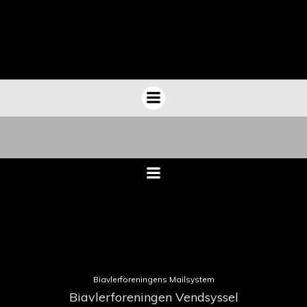
Videre
til
indhold
Biavlerforeningens Mailsystem
Biavlerforeningen Vendsyssel