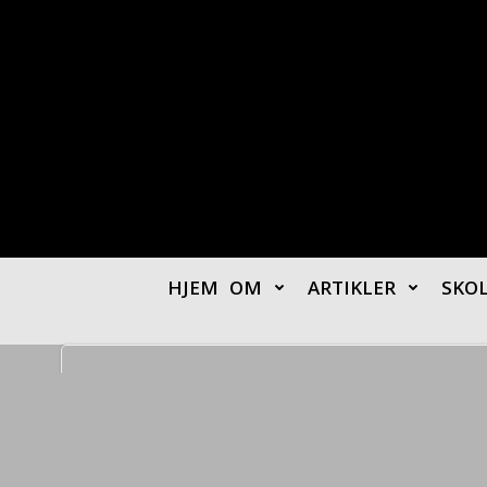
Videre
til
indhold
HJEM
OM
ARTIKLER
SKO