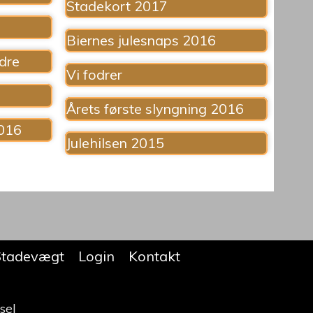
Stadekort 2017
Biernes julesnaps 2016
odre
Vi fodrer
Årets første slyngning 2016
2016
Julehilsen 2015
Stadevægt
Login
Kontakt
sel