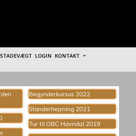
– STADEVÆGT
LOGIN
KONTAKT
rden
Begynderkursus 2022
Standerhejsning 2021
0
Tur til OBC Havndal 2019
er