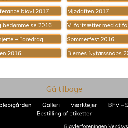
ferance biavl 2017
Mjødaften 2017
g bedømmelse 2016
Vi fortsætter med at f
hjerte – Foredrag
Sommerfest 2016
ten 2016
Biernes Nytårssnaps 
Gå tilbage
olebigården
Galleri
Værktøjer
BFV – 
Bestilling af etiketter
Biavlerforeningen Vendsys