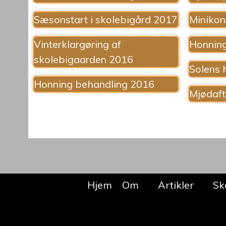
Sæsonstart i skolebigård 2017
Minikon
Vinterklargøring af
Honnin
skolebigaarden 2016
Solens 
Honning behandling 2016
Mjødaf
Hjem
Om
Artikler
Sk