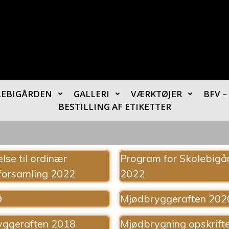
LEBIGÅRDEN
GALLERI
VÆRKTØJER
BFV 
BESTILLING AF ETIKETTER
lse til ordinær
Program for Skolebigå
forsamling 2022
2022
9
Mjødbryggeraften 202
yggeraften 2018
Mjødbrygning opskrift